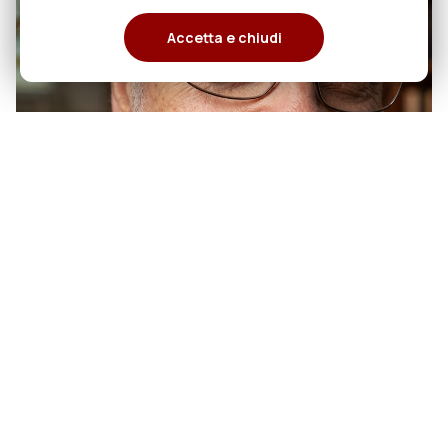
Accetta e chiudi
07
50 anni di sacerdozio di Padre
Tiziano Pegoraro, RCJ
agosto
Il 7 agosto 2026, P.Tiziano Pegoraro,